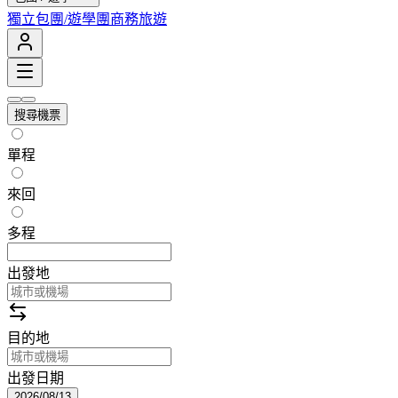
獨立包團/遊學團
商務旅遊
搜尋機票
單程
來回
多程
出發地
目的地
出發日期
2026/08/13