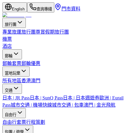
門市資料
English
查詢專綫
旅行團
專業旅運旅行團
尊賞假期旅行團
機票
酒店
郵輪
郵輪套票
郵輪優惠
當地玩樂
所有地區
香港
澳門
交通
日本 | JR Pass
日本 | SunQ Pass
日本 | 日本週遊券
歐洲 | Eurail
Pass
城市交通 | 機場快線
城市交通 | 包車
澳門 | 金光飛航
自由行
自由行套票
行程策劃
包團 / 遊學