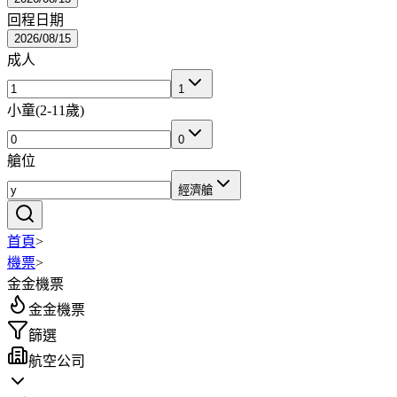
回程日期
2026/08/15
成人
1
小童
(
2-11歲
)
0
艙位
經濟艙
首頁
>
機票
>
金金機票
金金機票
篩選
航空公司