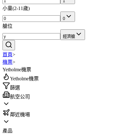
1
小童
(
2-11歲
)
0
艙位
經濟艙
首頁
>
機票
>
Yetholme機票
Yetholme機票
篩選
航空公司
鄰近機場
產品