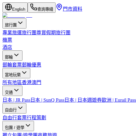
門市資料
English
查詢專綫
旅行團
專業旅運旅行團
尊賞假期旅行團
機票
酒店
郵輪
郵輪套票
郵輪優惠
當地玩樂
所有地區
香港
澳門
交通
日本 | JR Pass
日本 | SunQ Pass
日本 | 日本週遊券
歐洲 | Eurail Pass
自由行
自由行套票
行程策劃
包團 / 遊學
獨立包團/遊學團
商務旅遊