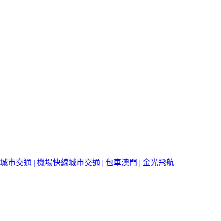
城市交通 | 機場快線
城市交通 | 包車
澳門 | 金光飛航