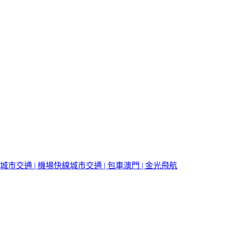
城市交通 | 機場快線
城市交通 | 包車
澳門 | 金光飛航