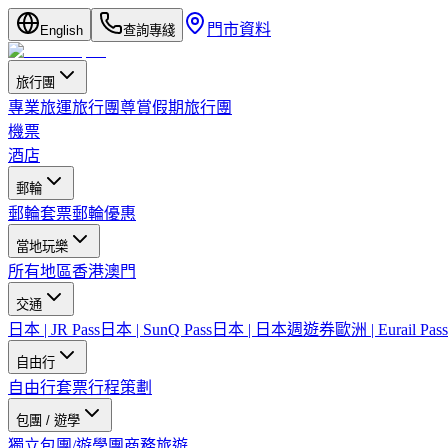
門市資料
English
查詢專綫
旅行團
專業旅運旅行團
尊賞假期旅行團
機票
酒店
郵輪
郵輪套票
郵輪優惠
當地玩樂
所有地區
香港
澳門
交通
日本 | JR Pass
日本 | SunQ Pass
日本 | 日本週遊券
歐洲 | Eurail Pass
自由行
自由行套票
行程策劃
包團 / 遊學
獨立包團/遊學團
商務旅遊