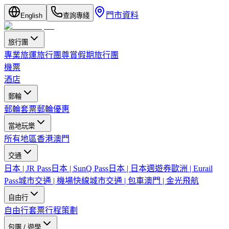
門市資料
English
查詢專綫
旅行團
專業旅運旅行團
尊賞假期旅行團
機票
酒店
郵輪
郵輪套票
郵輪優惠
當地玩樂
所有地區
香港
澳門
交通
日本 | JR Pass
日本 | SunQ Pass
日本 | 日本週遊券
歐洲 | Eurail
Pass
城市交通 | 機場快線
城市交通 | 包車
澳門 | 金光飛航
自由行
自由行套票
行程策劃
包團 / 遊學