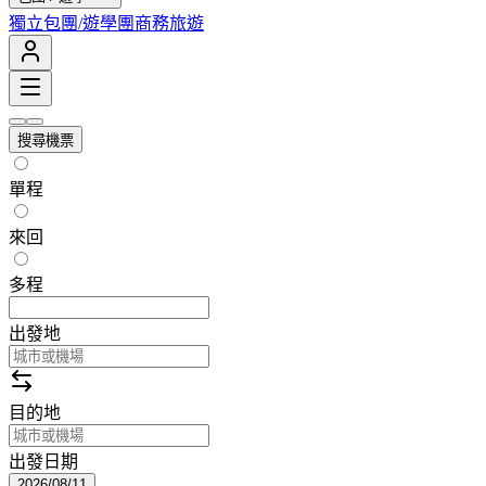
獨立包團/遊學團
商務旅遊
搜尋機票
單程
來回
多程
出發地
目的地
出發日期
2026/08/11