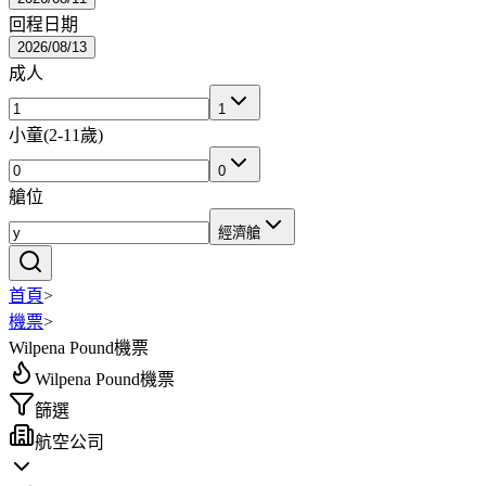
回程日期
2026/08/13
成人
1
小童
(
2-11歲
)
0
艙位
經濟艙
首頁
>
機票
>
Wilpena Pound機票
Wilpena Pound機票
篩選
航空公司