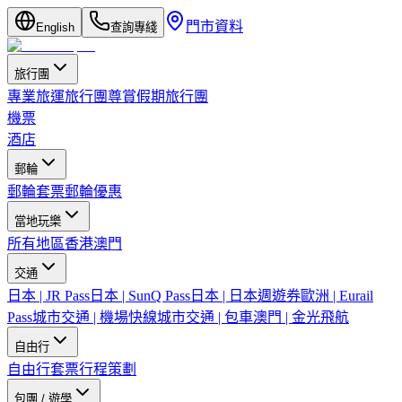
門市資料
English
查詢專綫
旅行團
專業旅運旅行團
尊賞假期旅行團
機票
酒店
郵輪
郵輪套票
郵輪優惠
當地玩樂
所有地區
香港
澳門
交通
日本 | JR Pass
日本 | SunQ Pass
日本 | 日本週遊券
歐洲 | Eurail
Pass
城市交通 | 機場快線
城市交通 | 包車
澳門 | 金光飛航
自由行
自由行套票
行程策劃
包團 / 遊學