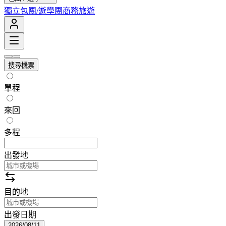
獨立包團/遊學團
商務旅遊
搜尋機票
單程
來回
多程
出發地
目的地
出發日期
2026/08/11