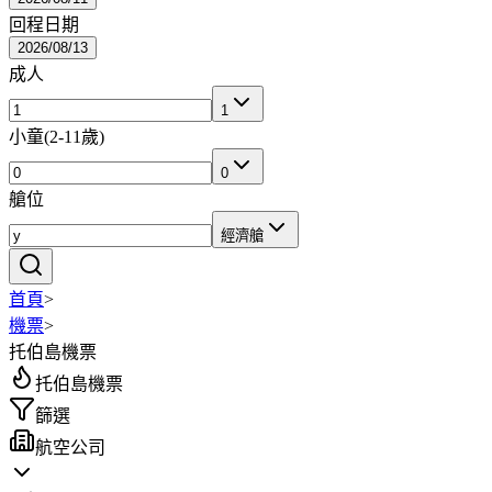
回程日期
2026/08/13
成人
1
小童
(
2-11歲
)
0
艙位
經濟艙
首頁
>
機票
>
托伯島機票
托伯島機票
篩選
航空公司