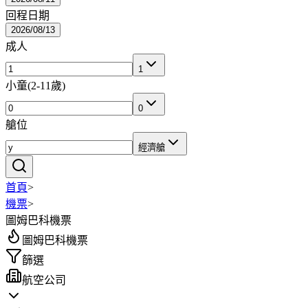
回程日期
2026/08/13
成人
1
小童
(
2-11歲
)
0
艙位
經濟艙
首頁
>
機票
>
圖姆巴科機票
圖姆巴科機票
篩選
航空公司