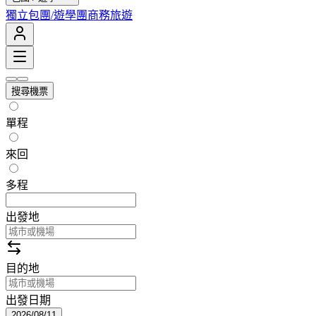
獨立包團/遊學團
商務旅遊
搜尋機票
單程
來回
多程
出發地
目的地
出發日期
2026/08/11