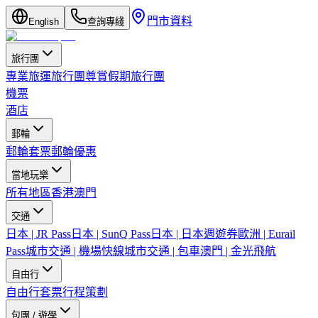
門市資料
English
查詢專綫
旅行團
專業旅運旅行團
尊賞假期旅行團
機票
酒店
郵輪
郵輪套票
郵輪優惠
當地玩樂
所有地區
香港
澳門
交通
日本 | JR Pass
日本 | SunQ Pass
日本 | 日本週遊券
歐洲 | Eurail
Pass
城市交通 | 機場快線
城市交通 | 包車
澳門 | 金光飛航
自由行
自由行套票
行程策劃
包團 / 遊學