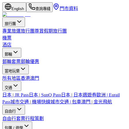
門市資料
English
查詢專綫
旅行團
專業旅運旅行團
尊賞假期旅行團
機票
酒店
郵輪
郵輪套票
郵輪優惠
當地玩樂
所有地區
香港
澳門
交通
日本 | JR Pass
日本 | SunQ Pass
日本 | 日本週遊券
歐洲 | Eurail
Pass
城市交通 | 機場快線
城市交通 | 包車
澳門 | 金光飛航
自由行
自由行套票
行程策劃
包團 / 遊學