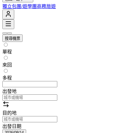
獨立包團/遊學團
商務旅遊
搜尋機票
單程
來回
多程
出發地
目的地
出發日期
2026/08/14