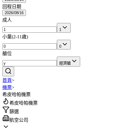
回程日期
2026/08/16
成人
1
小童
(
2-11歲
)
0
艙位
經濟艙
首頁
>
機票
>
希皮哈帕機票
希皮哈帕機票
篩選
航空公司