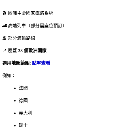
🚆 歐洲主要國家鐵路系統
🚄 高速列車（部分需座位預訂）
🚢 部分渡輪路線
📍 覆蓋
33 個歐洲國家
適用地圖範圍:
點擊查看
例如：
法國
德國
義大利
瑞士