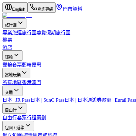
門市資料
English
查詢專綫
旅行團
專業旅運旅行團
尊賞假期旅行團
機票
酒店
郵輪
郵輪套票
郵輪優惠
當地玩樂
所有地區
香港
澳門
交通
日本 | JR Pass
日本 | SunQ Pass
日本 | 日本週遊券
歐洲 | Eurail Pass
自由行
自由行套票
行程策劃
包團 / 遊學
獨立包團/遊學團
商務旅遊