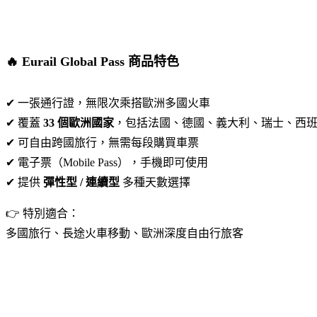
🔥 Eurail Global Pass 商品特色
✔ 一張通行證，無限次乘搭歐洲多國火車
✔ 覆蓋
33 個歐洲國家
，包括法國、德國、義大利、瑞士、西
✔ 可自由跨國旅行，無需每段購買車票
✔ 電子票（Mobile Pass），手機即可使用
✔ 提供
彈性型 / 連續型
多種天數選擇
👉 特別適合：
多國旅行、長途火車移動、歐洲深度自由行旅客