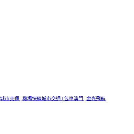
城市交通 | 機場快線
城市交通 | 包車
澳門 | 金光飛航