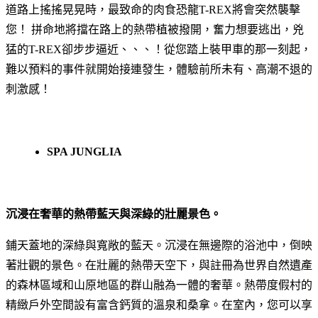
道路上搖搖晃晃時，最致命的肉食恐龍T-REX將會突然襲擊
您！ 拼命地將擋在路上的熱帶植被撥開，奮力想要逃出，兇
猛的T-REX卻步步逼近、、、！從您踏上裝甲車的那一刻起，
難以預料的事件就開始接連發生，體驗前所未有、高潮不退的
刺激感！
SPA JUNGLIA
沉浸在奢華的熱帶藍天與深綠的壯麗景色。
鋪天蓋地的深綠與寬敞的藍天。沉浸在無邊際的浴池中，倒映
著壯觀的景色。在壯麗的熱帶天空下，與註冊為世界自然遺產
的森林區域和山原地區的群山融為一體的奢華。熱帶度假村的
精緻戶外空間設有富含鈣質的溫泉和桑拿。在室內，您可以享