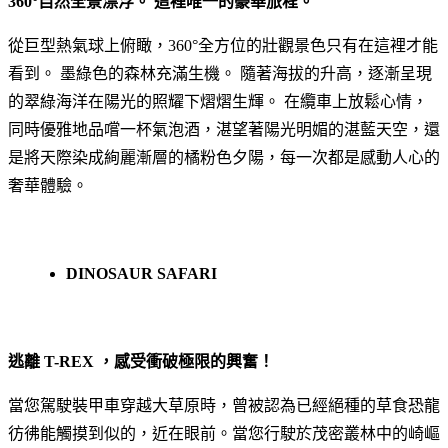
360°自然全景漂浮。 這裡唯一的豪華旅程。
從巨型熱氣球上俯瞰，360°全方位的壯觀景色只有在這裡才能
看到。 墨綠色的森林充滿生機。 隨著海拔的升高，逐漸呈現
的翠綠海洋在陽光的照耀下熠熠生輝。 在纜車上放鬆心情，
同時優雅地品嚐一杯氣泡酒，湛望著陽光明媚的湛藍天空，還
是將天際染成絢麗漸層的橘粉色夕陽，每一次都是感動人心的
奢華體驗。
DINOSAUR SAFARI
逃離 T-REX ，感受衝破極限的興奮！
當您駕駛裝甲車穿越大草原時，曾被認為已經絕種的草食恐龍
彷彿能觸摸到似的，近在眼前。當您行駛於茂密叢林中的崎嶇