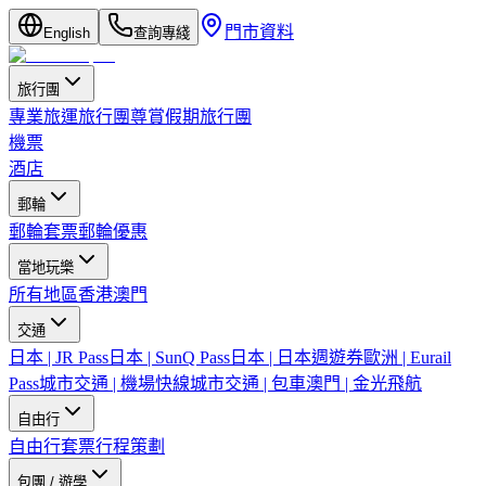
門市資料
English
查詢專綫
旅行團
專業旅運旅行團
尊賞假期旅行團
機票
酒店
郵輪
郵輪套票
郵輪優惠
當地玩樂
所有地區
香港
澳門
交通
日本 | JR Pass
日本 | SunQ Pass
日本 | 日本週遊券
歐洲 | Eurail
Pass
城市交通 | 機場快線
城市交通 | 包車
澳門 | 金光飛航
自由行
自由行套票
行程策劃
包團 / 遊學