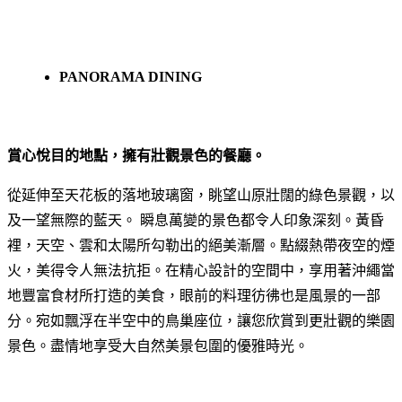
PANORAMA DINING
賞心悅目的地點，擁有壯觀景色的餐廳。
從延伸至天花板的落地玻璃窗，眺望山原壯闊的綠色景觀，以
及一望無際的藍天。 瞬息萬變的景色都令人印象深刻。黃昏
裡，天空、雲和太陽所勾勒出的絕美漸層。點綴熱帶夜空的煙
火，美得令人無法抗拒。在精心設計的空間中，享用著沖繩當
地豐富食材所打造的美食，眼前的料理彷彿也是風景的一部
分。宛如飄浮在半空中的鳥巢座位，讓您欣賞到更壯觀的樂園
景色。盡情地享受大自然美景包圍的優雅時光。