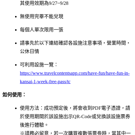
其使用效期為9/27~9/28
無使用完畢不能兌現
每個人單次限用一張
請事先於以下連結確認各設施注意事項・營業時間・
公休日情
可利用設施一覽：
https://www.travelcontentsapp.com/have-fun/have-fun-in-
kansai-1-week-free-pass/tc
如何使用：
使用方法：成功預定後，將會收到PDF電子憑證，請
於使用期間於該設施出示QR-Code或兌換該設施票券
後進行體驗。
※請務必留意，若一次購買複數張票劵時，當其中一