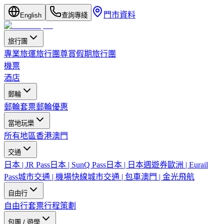
門市資料
English
查詢專綫
旅行團
專業旅運旅行團
尊賞假期旅行團
機票
酒店
郵輪
郵輪套票
郵輪優惠
當地玩樂
所有地區
香港
澳門
交通
日本 | JR Pass
日本 | SunQ Pass
日本 | 日本週遊券
歐洲 | Eurail
Pass
城市交通 | 機場快線
城市交通 | 包車
澳門 | 金光飛航
自由行
自由行套票
行程策劃
包團 / 遊學