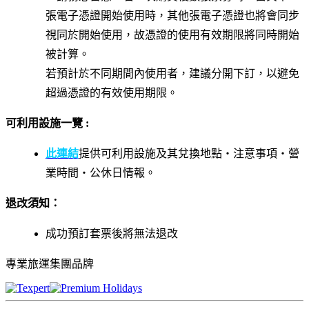
張電子憑證開始使用時，其他張電子憑證也將會同步
視同於開始使用，故憑證的使用有效期限將同時開始
被計算。
若預計於不同期間內使用者，建議分開下訂，以避免
超過憑證的有效使用期限。
可利用設施一覽 :
此連結
提供可利用設施及其兌換地點・注意事項・營
業時間・公休日情報。
退改須
知
：
成功預訂套票後將無法退改
專業旅運集團品牌