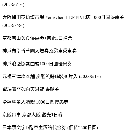
(2023/6/1~)
大阪梅田章魚燒市場 Yamachan HEP FIVE店 1000日圓優惠券
(2023/7/3~)
京都嵐山美食優惠劵+嵐電1日通票
神戶布引香草園入場劵及纜車乘車劵
神戶浪漫協奏曲號1000日圓優惠劵
元祖三津森本舖 炭酸煎餅罐裝30片入 (2023/6/1~)
聖瑪麗亞號白天遊覧 乘船券
滑翔傘單人體驗 1000日圓優惠券
京阪電車 京都大阪 觀光1日券
日本頭文字D跑車主題館代金券 (價值5500日圓)