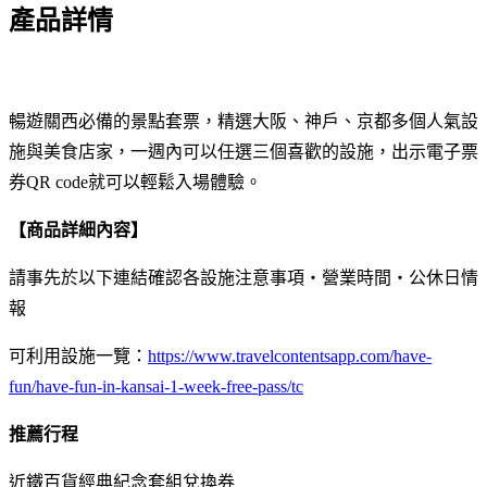
產品詳情
暢遊關西必備的景點套票，精選大阪、神戶、京都多個人氣設
施與美食店家，一週內可以任選三個喜歡的設施，出示電子票
券QR code就可以輕鬆入場體驗。
【商品詳細內容】
請事先於以下連結確認各設施注意事項・營業時間・公休日情
報
可利用設施一覽：
https://www.travelcontentsapp.com/have-
fun/have-fun-in-kansai-1-week-free-pass/tc
推薦行程
近鐵百貨經典紀念套組兌換券