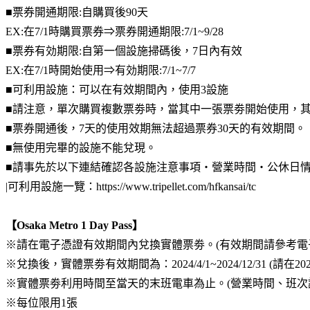
■票券開通期限:自購買後90天
EX:在7/1時購買票券⇒票券開通期限:7/1~9/28
■票券有効期限:自第一個設施掃碼後，7日內有效
EX:在7/1時開始使用⇒有効期限:7/1~7/7
■可利用設施：可以在有效期間內，使用3設施
■請注意，單次購買複數票劵時，當其中一張票劵開始使用，其
■票券開通後，7天的使用效期無法超過票券30天的有效期間。 EX:票
■無使用完畢的設施不能兌現。
■請事先於以下連結確認各設施注意事項・營業時間・公休日
|可利用設施一覽：https://www.tripellet.com/hfkansai/tc
【Osaka Metro 1 Day Pass】
※請在電子憑證有效期間內兌換實體票劵。(有效期間請參考電子
※兌換後，實體票劵有效期間為：2024/4/1~2024/12/31 (請在2
※實體票劵利用時間至當天的末班電車為止。(營業時間、班次請至官網查詢。https
※每位限用1張