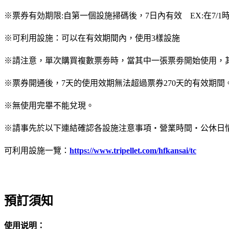
※票券有効期限:自第一個設施掃碼後，7日內有效 EX:在7/1時開
※可利用設施：可以在有效期間內，使用3樣設施
※請注意，單次購買複數票劵時，當其中一張票劵開始使用，其
※票券開通後，7天的使用效期無法超過票券270天的有效期間。 EX:
※無使用完畢不能兌現。
※請事先於以下連結確認各設施注意事項・營業時間・公休日
可利用設施一覽：
https://www.tripellet.com/hfkansai/tc
預訂須知
使用说明：