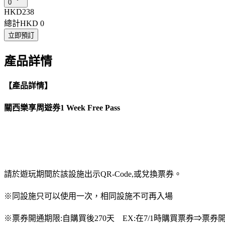
0
HKD238
總計
HKD 0
立即預訂
產品詳情
【產品詳情】
關西樂享周遊券1 Week Free Pass
請於遊玩期間於該設施出示QR-Code,或兌換票券。
※同設施只可以使用一次，相同設施不可再入場
※票券開通期限:自購買後270天 EX:在7/1時購買票券⇒票券開通期