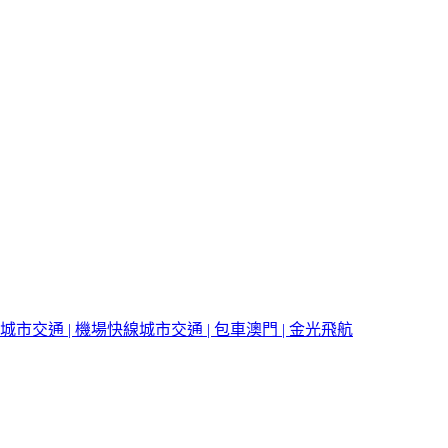
城市交通 | 機場快線
城市交通 | 包車
澳門 | 金光飛航