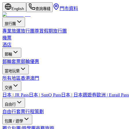
門市資料
English
查詢專綫
旅行團
專業旅運旅行團
尊賞假期旅行團
機票
酒店
郵輪
郵輪套票
郵輪優惠
當地玩樂
所有地區
香港
澳門
交通
日本 | JR Pass
日本 | SunQ Pass
日本 | 日本週遊券
歐洲 | Eurail Pass
自由行
自由行套票
行程策劃
包團 / 遊學
獨立包團/遊學團
商務旅遊