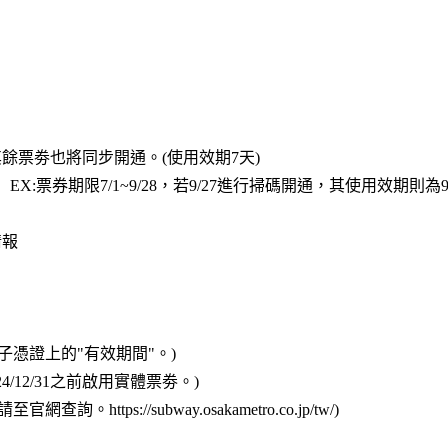
餘票劵也將同步開通。(使用效期7天)
券期限7/1~9/28，若9/27進行掃碼開通，其使用效期則為9/27
情報
憑證上的"有效期間"。)
024/12/31之前啟用實體票劵。)
://subway.osakametro.co.jp/tw/)