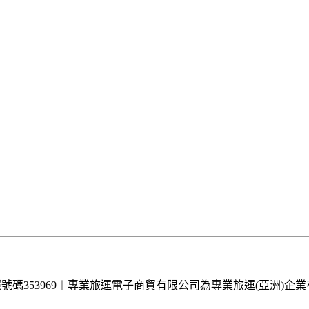
牌照號碼353969︱專業旅運電子商貿有限公司為專業旅運(亞洲)企