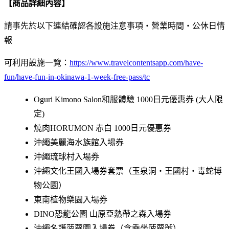
【商品詳細內容】
請事先於以下連結確認各設施注意事項・營業時間・公休日情
報
可利用設施一覽：
https://www.travelcontentsapp.com/have-
fun/have-fun-in-okinawa-1-week-free-pass/tc
Oguri Kimono Salon和服體驗 1000日元優惠券 (大人限
定)
燒肉HORUMON 赤白 1000日元優惠券
沖繩美麗海水族館入場券
沖繩琉球村入場券
沖繩文化王國入場券套票（玉泉洞・王國村・毒蛇博
物公園）
東南植物樂園入場券
DINO恐龍公園 山原亞熱帶之森入場券
沖繩名護菠蘿園入場券（含乘坐菠蘿號）