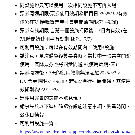
同設施也只可以使用一次相同設施不可再入場
票券開通期限:票劵使用效期為購買日~2025/3/2有效
(EX:在7/1時購買票券⇒票券開通期限:7/1~9/28)
票券有効期限:自第一個設施掃碼後，7日內有效 (在
7/1時開始使用⇒有効期限:7/1~7/7)
可利用設施：可以在有效期間內，使用3設施
請注意，單次購買複數票劵時，當其中一張票劵開始
使用，其餘票劵也將同步開通。(使用效期7天)
票券開通後，7天的使用效期無法超過2025/3/2。
EX:票券期限7/1~9/28，若9/27進行掃碼開通，其使用
效期則為9/27~9/28
無使用完畢的設施不能兌現。
請事先於以下連結確認各設施注意事項・營業時間・
公休日情報
可利用設施一覽：
https://www.travelcontentsapp.com/have-fun/have-fun-in-