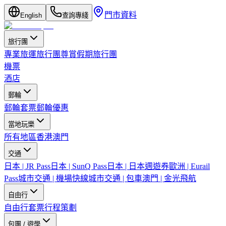
門市資料
English
查詢專綫
旅行團
專業旅運旅行團
尊賞假期旅行團
機票
酒店
郵輪
郵輪套票
郵輪優惠
當地玩樂
所有地區
香港
澳門
交通
日本 | JR Pass
日本 | SunQ Pass
日本 | 日本週遊券
歐洲 | Eurail
Pass
城市交通 | 機場快線
城市交通 | 包車
澳門 | 金光飛航
自由行
自由行套票
行程策劃
包團 / 遊學