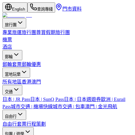
門市資料
English
查詢專綫
旅行團
專業旅運旅行團
尊賞假期旅行團
機票
酒店
郵輪
郵輪套票
郵輪優惠
當地玩樂
所有地區
香港
澳門
交通
日本 | JR Pass
日本 | SunQ Pass
日本 | 日本週遊券
歐洲 | Eurail
Pass
城市交通 | 機場快線
城市交通 | 包車
澳門 | 金光飛航
自由行
自由行套票
行程策劃
包團 / 遊學