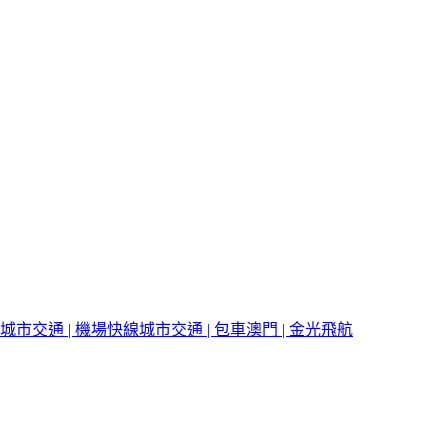
城市交通 | 機場快線
城市交通 | 包車
澳門 | 金光飛航