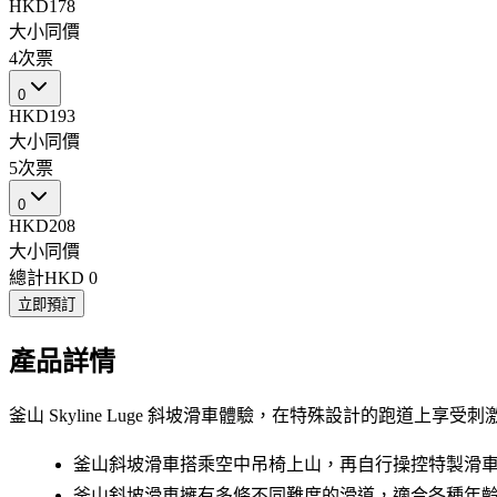
HKD178
大小同價
4次票
0
HKD193
大小同價
5次票
0
HKD208
大小同價
總計
HKD 0
立即預訂
產品詳情
釜山 Skyline Luge 斜坡滑車體驗，在特殊設計的跑道
釜山斜坡滑車搭乘空中吊椅上山，再自行操控特製滑
釜山斜坡滑車擁有多條不同難度的滑道，適合各種年