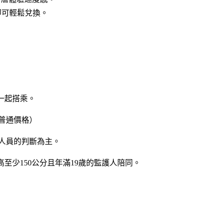
 即可輕鬆兌換。
人一起搭乘。
用普通價格）
作人員的判斷為主。
高至少150公分且年滿19歲的監護人陪同。