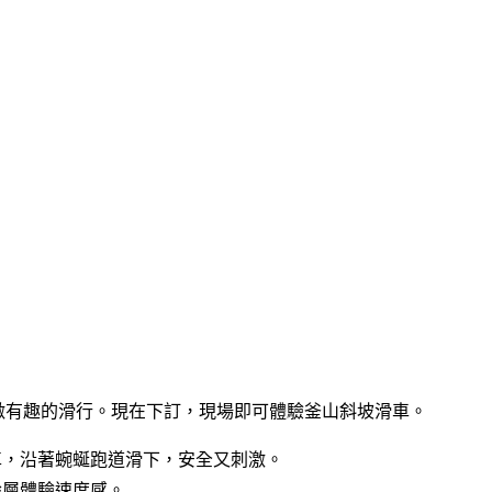
上享受刺激有趣的滑行。現在下訂，現場即可體驗釜山斜坡滑車。
車，沿著蜿蜒跑道滑下，安全又刺激。
齡層體驗速度感。