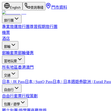
門市資料
English
查詢專綫
旅行團
專業旅運旅行團
尊賞假期旅行團
機票
酒店
郵輪
郵輪套票
郵輪優惠
當地玩樂
所有地區
香港
澳門
交通
日本 | JR Pass
日本 | SunQ Pass
日本 | 日本週遊券
歐洲 | Eurail Pass
自由行
自由行套票
行程策劃
包團 / 遊學
獨立包團/遊學團
商務旅遊