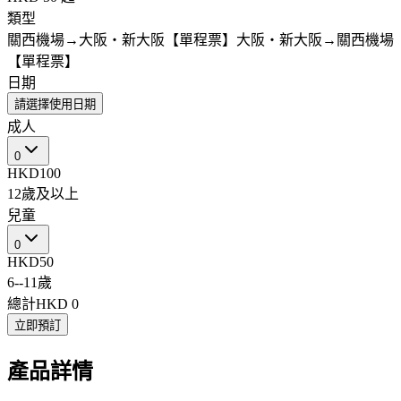
類型
關西機場→大阪・新大阪【單程票】
大阪・新大阪→關西機場
【單程票】
日期
請選擇使用日期
成人
0
HKD100
12歲及以上
兒童
0
HKD50
6--11歲
總計
HKD 0
立即預訂
產品詳情