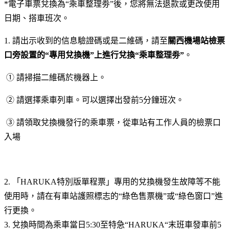
*電子車票兌換為“乘車整理劵”後，您將無法退款或更改使用
日期、搭車班次。
1. 請出示收到的信息驗證碼或是二維碼，請至
關西機場站檢票
口旁設置的“專用兌換機”上進行兌換
“乘車整理劵”
。
① 請掃描二維碼於機器上。
② 請選擇乘車列車。可以選擇出發前5分鐘班次。
③ 請領取兌換機發行的乘車票，從車站有工作人員的檢票口
入場
2. 「HARUKA特別版單程票」專用的兌換機發生故障等不能
使用時，請在有車站護照標志的“綠色售票機”或“綠色窗口”進
行更換。
3. 兌換時間為乘車當日5:30至特急“HARUKA“末班車發車前5