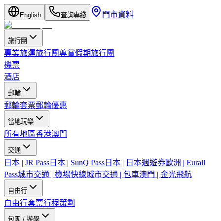
門市資料
English
查詢專綫
旅行團
專業旅運旅行團
尊賞假期旅行團
機票
酒店
郵輪
郵輪套票
郵輪優惠
當地玩樂
所有地區
香港
澳門
交通
日本 | JR Pass
日本 | SunQ Pass
日本 | 日本週遊券
歐洲 | Eurail
Pass
城市交通 | 機場快線
城市交通 | 包車
澳門 | 金光飛航
自由行
自由行套票
行程策劃
包團 / 遊學