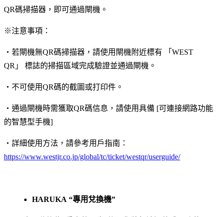
QR碼掃描器，即可通過閘機。
※注意事項：
・若閘機無QR碼掃描器，請使用閘機附近標有 「WEST
QR」 標誌的掃描區域完成驗證並通過閘機。
・不可使用QR碼的截圖或打印件。
・通過閘機時需獲取QR碼信息，請使用具備 [可連接網路功能
的智慧型手機]
・詳細使用方法，請參考用戶指南：
https://www.westjr.co.jp/global/tc/ticket/westqr/userguide/
HARUKA “專用兌換機”