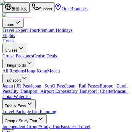
Our Branches
繁體中文
Support
Tours
Travel Expert Tour
Premium Holidays
Flights
Hotels
Cruises
Cruise Packages
Cruise Deals
Things to do
All Regions
Hong Kong
Macau
Transport
Japan | JR Pass
Japan | SunQ Pass
Japan | Rail Passes
Europe | Eurail
Pass
City Transport | Airport Express
City Transport | Charter
Macau |
Cotai Water Jet
Free & Easy
Travel Package
Trip Planning
Group / Study Tour
Independent Group/Study Tour
Business Travel