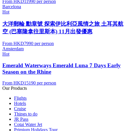
From
HKD11990
per person
Barcelona
Hot
大洋郵輪 勳章號 探索伊比利亞風情之旅 土耳其航
空 (巴塞隆拿往里斯本) 11月出發優惠
From
HKD7990
per person
Amsterdam
Hot
Emerald Waterways Emerald Luna 7 Days Early
Season on the Rhine
From
HKD15190
per person
Our Products
Flights
Hotels
Cruise
Things to do
JR Pass
Cotai Water Jet
Primium Holidays Tour