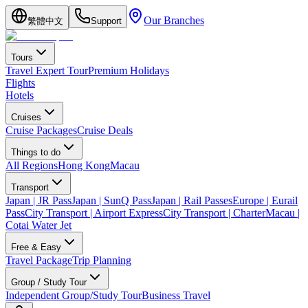
Our Branches
繁體中文
Support
Tours
Travel Expert Tour
Premium Holidays
Flights
Hotels
Cruises
Cruise Packages
Cruise Deals
Things to do
All Regions
Hong Kong
Macau
Transport
Japan | JR Pass
Japan | SunQ Pass
Japan | Rail Passes
Europe | Eurail
Pass
City Transport | Airport Express
City Transport | Charter
Macau |
Cotai Water Jet
Free & Easy
Travel Package
Trip Planning
Group / Study Tour
Independent Group/Study Tour
Business Travel