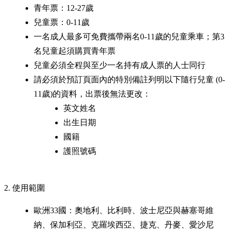
青年票：12-27歲
兒童票：0-11歲
一名成人最多可免費攜帶兩名0-11歲的兒童乘車；第3
名兒童起須購買青年票
兒童必須全程與至少一名持有成人票的人士同行
請必須於預訂頁面內的特別備註列明以下隨行兒童 (0-
11歲)的資料，出票後無法更改：
英文姓名
出生日期
國籍
護照號碼
2. 使用範圍
歐洲33國：奧地利、比利時、波士尼亞與赫塞哥維
納、保加利亞、克羅埃西亞、捷克、丹麥、愛沙尼