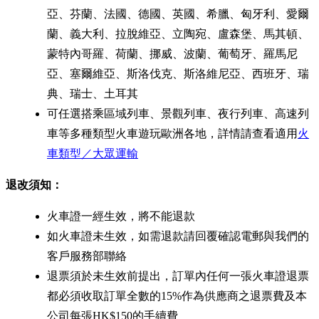
亞、芬蘭、法國、德國、英國、希臘、匈牙利、愛爾
蘭、義大利、拉脫維亞、立陶宛、盧森堡、馬其頓、
蒙特內哥羅、荷蘭、挪威、波蘭、葡萄牙、羅馬尼
亞、塞爾維亞、斯洛伐克、斯洛維尼亞、西班牙、瑞
典、瑞士、土耳其
可任選搭乘區域列車、景觀列車、夜行列車、高速列
車等多種類型火車遊玩歐洲各地，詳情請查看適用
火
車類型／大眾運輸
退改須知：
火車證一經生效，將不能退款
如火車證未生效，如需退款請回覆確認電郵與我們的
客戶服務部聯絡
退票須於未生效前提出，訂單內任何一張火車證退票
都必須收取訂單全數的15%作為供應商之退票費及本
公司每張HK$150的手續費