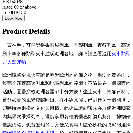
HKD4038
Aged 60 or above
Total
HKD 0
Book Now
Product Details
一票在手，可任選搭乘區域列車、景觀列車、夜行列車、高速
列車等多種類型火車遊玩歐洲各地，詳情請查看適用
火車類型
／大眾運輸
歐洲鐵路全境火車證是暢遊歐洲的必備之物！廣泛的覆蓋面，
能完全涵蓋高速列車和地區列車的範圍！不論是在一個國家內
活動，還是穿梭歐洲各國都十分方便！坐上火車，輕靠背椅，
窗外如畫的風光轉瞬即逝。在不經意間，已到達另一個國度，
即將擁抱別樣的文化與風情。此火車證能讓您在31個歐洲國家
內無限次乘搭列車，還能享用各種的優惠如酒店折扣、博物館
優惠價格、免費遊船等，方便又實惠！隨心所欲的您就能選擇