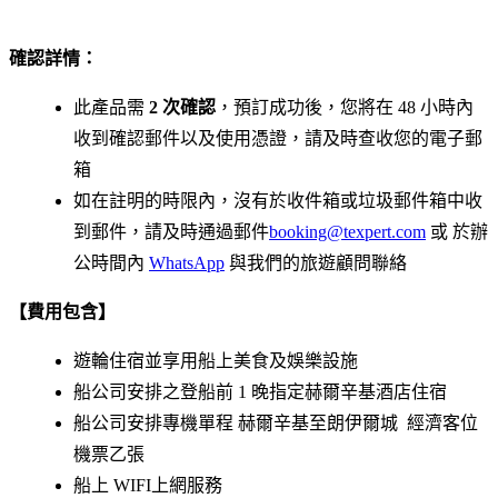
確認詳情：
此產品需
2 次確認
，預訂成功後，您將在 48 小時內
收到確認郵件以及使用憑證，請及時查收您的電子郵
箱
如在註明的時限內，沒有於收件箱或垃圾郵件箱中收
到郵件，請及時通過郵件
booking@texpert.com
或 於辦
公時間內
WhatsApp
與我們的旅遊顧問聯絡
【費用包含】
遊輪住宿並享用船上美食及娛樂設施
船公司安排之登船前 1 晚指定赫爾辛基酒店住宿
船公司安排專機單程 赫爾辛基至朗伊爾城 經濟客位
機票乙張
船上 WIFI上網服務