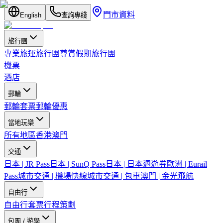
門市資料
English
查詢專綫
旅行團
專業旅運旅行團
尊賞假期旅行團
機票
酒店
郵輪
郵輪套票
郵輪優惠
當地玩樂
所有地區
香港
澳門
交通
日本 | JR Pass
日本 | SunQ Pass
日本 | 日本週遊券
歐洲 | Eurail
Pass
城市交通 | 機場快線
城市交通 | 包車
澳門 | 金光飛航
自由行
自由行套票
行程策劃
包團 / 遊學