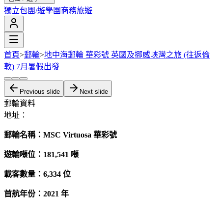
獨立包團/遊學團
商務旅遊
首頁
>
郵輪
>
地中海郵輪 華彩號 英國及挪威峽灣之旅 (往返倫
敦) 7月暑假出發
Previous slide
Next slide
郵輪資料
地址：
郵輪名稱：MSC Virtuosa 華彩號
遊輪噸位：181,541 噸
載客數量：6,334 位
首航年份：2021 年