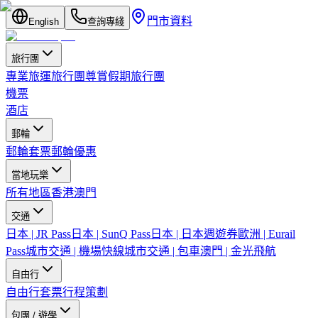
門市資料
English
查詢專綫
旅行團
專業旅運旅行團
尊賞假期旅行團
機票
酒店
郵輪
郵輪套票
郵輪優惠
當地玩樂
所有地區
香港
澳門
交通
日本 | JR Pass
日本 | SunQ Pass
日本 | 日本週遊券
歐洲 | Eurail
Pass
城市交通 | 機場快線
城市交通 | 包車
澳門 | 金光飛航
自由行
自由行套票
行程策劃
包團 / 遊學