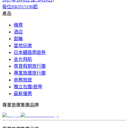
每位
HKD15190
起
產品
機票
酒店
郵輪
當地玩樂
日本鐵路周遊券
金光飛航
尊賞假期旅行團
專業旅運旅行團
商務旅遊
獨立包團/遊學
最新優惠
專業旅運集團品牌