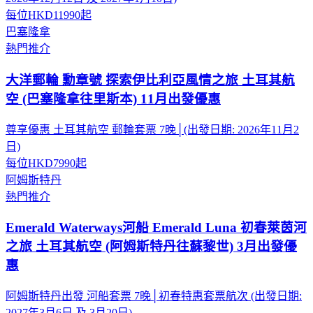
每位
HKD11990
起
巴塞隆拿
熱門推介
大洋郵輪 勳章號 探索伊比利亞風情之旅 土耳其航
空 (巴塞隆拿往里斯本) 11月出發優惠
尊享優惠 土耳其航空 郵輪套票 7晚│(出發日期: 2026年11月2
日)
每位
HKD7990
起
阿姆斯特丹
熱門推介
Emerald Waterways河船 Emerald Luna 初春萊茵河
之旅 土耳其航空 (阿姆斯特丹往蘇黎世) 3月出發優
惠
阿姆斯特丹出發 河船套票 7晚│初春特惠套票航次 (出發日期:
2027年3月6日 及 3月20日)