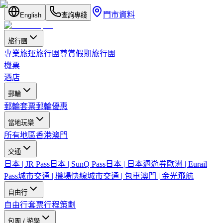
門市資料
English
查詢專綫
旅行團
專業旅運旅行團
尊賞假期旅行團
機票
酒店
郵輪
郵輪套票
郵輪優惠
當地玩樂
所有地區
香港
澳門
交通
日本 | JR Pass
日本 | SunQ Pass
日本 | 日本週遊券
歐洲 | Eurail
Pass
城市交通 | 機場快線
城市交通 | 包車
澳門 | 金光飛航
自由行
自由行套票
行程策劃
包團 / 遊學