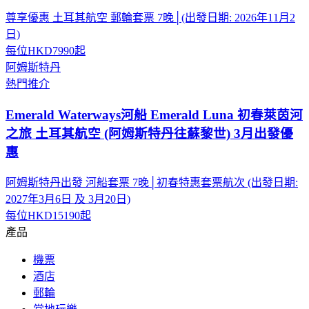
尊享優惠 土耳其航空 郵輪套票 7晚│(出發日期: 2026年11月2
日)
每位
HKD7990
起
阿姆斯特丹
熱門推介
Emerald Waterways河船 Emerald Luna 初春萊茵河
之旅 土耳其航空 (阿姆斯特丹往蘇黎世) 3月出發優
惠
阿姆斯特丹出發 河船套票 7晚│初春特惠套票航次 (出發日期:
2027年3月6日 及 3月20日)
每位
HKD15190
起
產品
機票
酒店
郵輪