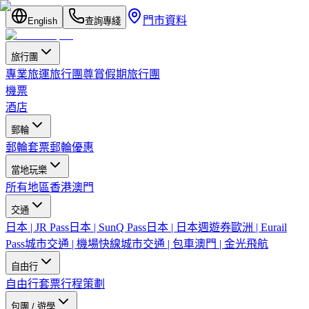
門市資料
English
查詢專綫
旅行團
專業旅運旅行團
尊賞假期旅行團
機票
酒店
郵輪
郵輪套票
郵輪優惠
當地玩樂
所有地區
香港
澳門
交通
日本 | JR Pass
日本 | SunQ Pass
日本 | 日本週遊券
歐洲 | Eurail
Pass
城市交通 | 機場快線
城市交通 | 包車
澳門 | 金光飛航
自由行
自由行套票
行程策劃
包團 / 遊學