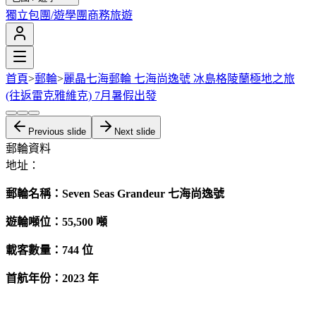
獨立包團/遊學團
商務旅遊
首頁
>
郵輪
>
麗晶七海郵輪 七海尚逸號 冰島格陵蘭極地之旅
(往返雷克雅維克) 7月暑假出發
Previous slide
Next slide
郵輪資料
地址：
郵輪名稱：Seven Seas Grandeur 七海尚逸號
遊輪噸位：55,500
噸
載客數量：744 位
首航年份：2023 年