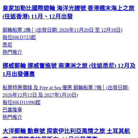
皇家加勒比國際遊輪 海洋光譜號 香港週末海上之旅
(往返香港) 11月、12月出發
郵輪船票 2晚│ (出發日期: 2026年11月20日 至 12月18日)
每位
HKD723
起
悉尼
熱門推介
挪威郵輪 挪威奮進號 南澳洲之旅 (往返悉尼) 12月及
1月出發優惠
船票特惠價錢 及 Free at Sea 優惠 郵輪船票 7晚│ (出發日期:
2026年12月12日 及 2027年1月10日)
每位
HKD11990
起
巴塞隆拿
熱門推介
大洋郵輪 勳章號 探索伊比利亞風情之旅 土耳其航