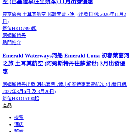
空 (巴塞隆拿往里斯本) 11月出發優惠
尊享優惠 土耳其航空 郵輪套票 7晚│(出發日期: 2026年11月2
日)
每位
HKD7990
起
阿姆斯特丹
熱門推介
Emerald Waterways河船 Emerald Luna 初春萊茵河
之旅 土耳其航空 (阿姆斯特丹往蘇黎世) 3月出發優
惠
阿姆斯特丹出發 河船套票 7晚│初春特惠套票航次 (出發日期:
2027年3月6日 及 3月20日)
每位
HKD15190
起
產品
機票
酒店
郵輪