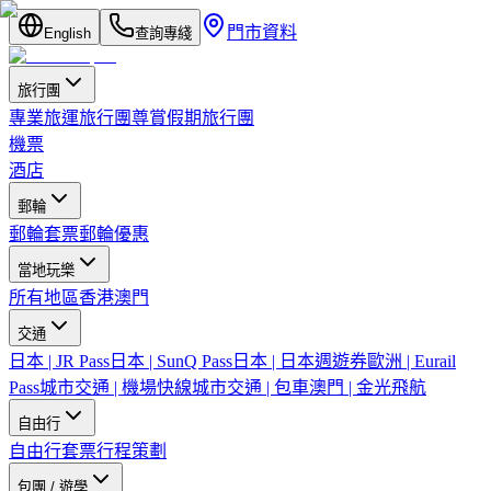
門市資料
English
查詢專綫
旅行團
專業旅運旅行團
尊賞假期旅行團
機票
酒店
郵輪
郵輪套票
郵輪優惠
當地玩樂
所有地區
香港
澳門
交通
日本 | JR Pass
日本 | SunQ Pass
日本 | 日本週遊券
歐洲 | Eurail
Pass
城市交通 | 機場快線
城市交通 | 包車
澳門 | 金光飛航
自由行
自由行套票
行程策劃
包團 / 遊學