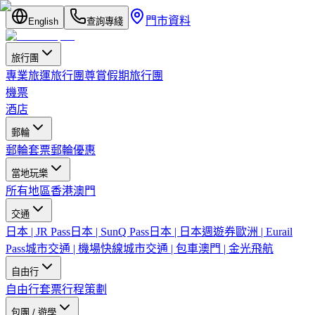
門市資料
English
查詢專綫
旅行團
專業旅運旅行團
尊賞假期旅行團
機票
酒店
郵輪
郵輪套票
郵輪優惠
當地玩樂
所有地區
香港
澳門
交通
日本 | JR Pass
日本 | SunQ Pass
日本 | 日本週遊券
歐洲 | Eurail
Pass
城市交通 | 機場快線
城市交通 | 包車
澳門 | 金光飛航
自由行
自由行套票
行程策劃
包團 / 遊學