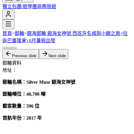
獨立包團/遊學團
商務旅遊
首頁
>
郵輪
>
銀海郵輪 銀海女神號 西班牙名城與小鎮之旅 (往
返巴塞隆拿) 8月暑假出發
Previous slide
Next slide
郵輪資料
地址：
郵輪名稱：Silver Muse 銀海女神號
遊輪噸位：40,700
噸
載客數量：596 位
首航年份：2017 年