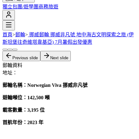
獨立包團/遊學團
商務旅遊
首頁
>
郵輪
>
挪威郵輪 挪威非凡號 地中海古文明探索之旅 (伊
斯坦堡往奇維塔韋基亞) 7月暑假出發優惠
Previous slide
Next slide
郵輪資料
地址：
郵輪名稱：Norwegian Viva 挪威非凡號
遊輪噸位：142,500 噸
載客數量：3,195 位
首航年份：2023 年