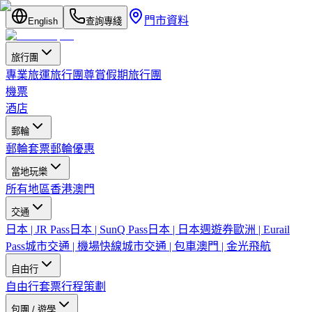
門市資料
English
查詢專綫
旅行團
專業旅運旅行團
尊賞假期旅行團
機票
酒店
郵輪
郵輪套票
郵輪優惠
當地玩樂
所有地區
香港
澳門
交通
日本 | JR Pass
日本 | SunQ Pass
日本 | 日本週遊券
歐洲 | Eurail
Pass
城市交通 | 機場快線
城市交通 | 包車
澳門 | 金光飛航
自由行
自由行套票
行程策劃
包團 / 遊學