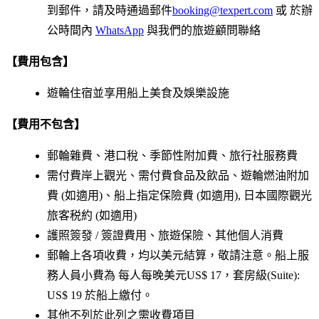
到郵件，請及時通過郵件
booking@texpert.com
或 於辦
公時間內
WhatsApp
與我們的旅遊顧問聯絡
【費用包含】
遊輪住宿並享用船上美食及娛樂設施
【費用不包含】
郵輪雜費、港口稅、季節性附加費、旅行社服務費
需付費岸上觀光、需付費食品及飲品、遊輪燃油附加
費 (如適用)、船上指定保險費 (如適用), 日本國際觀光
旅客税約 (如適用)
護照簽發 / 簽證費用、旅遊保險、其他個人消費
郵輪上各項收費，均以美元結算，敬請注意。船上服
務人員小費為 每人每晚美元US$ 17，套房級(Suite):
US$ 19 於船上繳付。
其他不列於此列之需收費項目