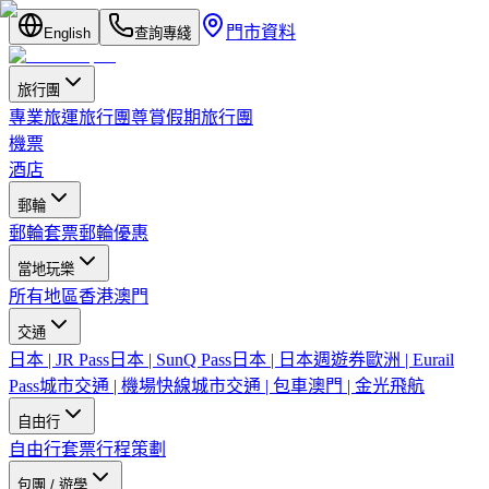
門市資料
English
查詢專綫
旅行團
專業旅運旅行團
尊賞假期旅行團
機票
酒店
郵輪
郵輪套票
郵輪優惠
當地玩樂
所有地區
香港
澳門
交通
日本 | JR Pass
日本 | SunQ Pass
日本 | 日本週遊券
歐洲 | Eurail
Pass
城市交通 | 機場快線
城市交通 | 包車
澳門 | 金光飛航
自由行
自由行套票
行程策劃
包團 / 遊學