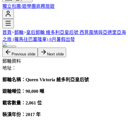
獨立包團/遊學團
商務旅遊
首頁
>
郵輪
>
皇后郵輪 維多利亞皇后號 西意風情與亞德里亞海
之旅 (羅馬往巴塞隆拿) 8月暑假出發
Previous slide
Next slide
郵輪資料
地址：
郵輪名稱：Queen Victoria 維多利亞皇后號
遊輪噸位：90,000 噸
載客數量：2,061 位
裝潢年份：2017 年