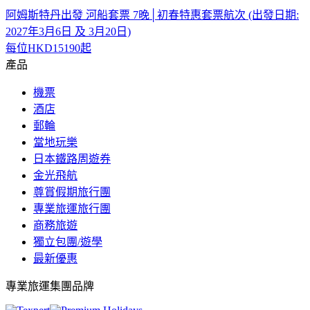
阿姆斯特丹出發 河船套票 7晚│初春特惠套票航次 (出發日期:
2027年3月6日 及 3月20日)
每位
HKD15190
起
產品
機票
酒店
郵輪
當地玩樂
日本鐵路周遊券
金光飛航
尊賞假期旅行團
專業旅運旅行團
商務旅遊
獨立包團/遊學
最新優惠
專業旅運集團品牌