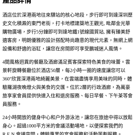
產品詳情
酒店位於深港兩地往來驛站的核心地段，步行即可到達深圳歷
史文化積澱的東門老街，打卡地標建築地王觀光, 毗鄰金光華
購物廣場，步行5分鐘即可到達地鐵1號線國貿站, 擁有臻美舒
適客房，明朗優雅的設計搭配時尚趣意的現代元素，無網上網
設備和舒適的浴缸，讓您在房間即可享受鵬城迷人風情。
4間風格迥異的餐廳及酒廊滿足賓客探索特色美食的味蕾。雲
景軒旋轉餐廳位於酒店50層，每2小時一圈的速度讓您可以
360°欣賞深港兩地綺麗美景，在雲端盡情享用美味的同時，體
驗羅湖夜晚燈火與美食的交匯。位於2層的行政酒廊，為萬豪
旅享家會員提供快速入住和退房服務、每日早餐、下午茶等會
員服務。
24小時開放的健身中心和户外游泳池，讓您在旅途中得以放鬆
身心。超過1000平方米的會議活動場地，以便探索我們的
R.E.N 會議空間，體驗專業的宴會服務和活動策劃服務。