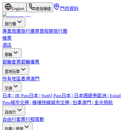
門市資料
English
查詢專綫
旅行團
專業旅運旅行團
尊賞假期旅行團
機票
酒店
郵輪
郵輪套票
郵輪優惠
當地玩樂
所有地區
香港
澳門
交通
日本 | JR Pass
日本 | SunQ Pass
日本 | 日本週遊券
歐洲 | Eurail
Pass
城市交通 | 機場快線
城市交通 | 包車
澳門 | 金光飛航
自由行
自由行套票
行程策劃
包團 / 遊學