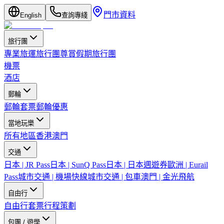
門市資料
English
查詢專綫
旅行團
專業旅運旅行團
尊賞假期旅行團
機票
酒店
郵輪
郵輪套票
郵輪優惠
當地玩樂
所有地區
香港
澳門
交通
日本 | JR Pass
日本 | SunQ Pass
日本 | 日本週遊券
歐洲 | Eurail
Pass
城市交通 | 機場快線
城市交通 | 包車
澳門 | 金光飛航
自由行
自由行套票
行程策劃
包團 / 遊學