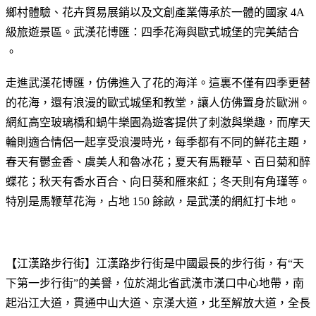
鄉村體驗、花卉貿易展銷以及文創產業傳承於一體的國家 4A
級旅遊景區。武漢花博匯：四季花海與歐式城堡的完美結合
。
走進武漢花博匯，仿佛進入了花的海洋。這裏不僅有四季更替
的花海，還有浪漫的歐式城堡和教堂，讓人仿佛置身於歐洲。
網紅高空玻璃橋和蝸牛樂園為遊客提供了刺激與樂趣，而摩天
輪則適合情侶一起享受浪漫時光，每季都有不同的鮮花主題，
春天有鬱金香、虞美人和魯冰花；夏天有馬鞭草、百日菊和醉
蝶花；秋天有香水百合、向日葵和雁來紅；冬天則有角瑾等。
特別是馬鞭草花海，占地 150 餘畝，是武漢的網紅打卡地。
【江漢路步行街】江漢路步行街是中國最長的步行街，有“天
下第一步行街”的美譽，位於湖北省武漢市漢口中心地帶，南
起沿江大道，貫通中山大道、京漢大道，北至解放大道，全長