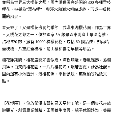
並稱為世界三大櫻花之都。園內湖邊溪旁盛開的 300 多棵垂枝
櫻花，被譽為“瀑布櫻”，與溪水和湖水相映成趣，形成一道靚
麗的風景。
春天來了！又是櫻花盛開的季節。武漢東湖櫻花園，作為世界
三大櫻花之都之一，位於國家 5A 級景區東湖磨山景區南麓，
占地 520 畝，擁有 10000 株櫻花樹，包括 60 個品種，如雨晴
垂枝櫻、八重紅垂枝櫻、關山櫻和雲南早櫻等珍品。
櫻花節期間，櫻花盛開如雲似霞，滿樹爛漫。春風輕拂，落櫻
飛舞。白天的櫻花園，一片片櫻花海，燦若雲霞，蔚為壯觀。
園內還有小池西洲、潯櫻花澗、平橋臥波、燕聲橋等雅致景
點。
【花博匯】，位於武漢市蔡甸區天星村 1 號，是一個集花卉旅
遊觀光、創意農業體驗、田園養生度假、親子休閒娛樂、美麗