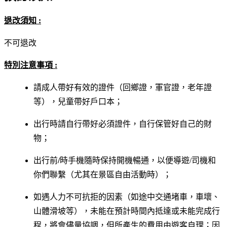
退改須知 :
不可退改
特別注意事項 :
請成人帶好有效的證件（回鄉證，軍官證，老年證
等），兒童帶好戶口本；
出行時請自行帶好必須證件，自行保管好自己的財
物；
出行前
/
時手機隨時保持開機暢通，以便導遊/司機和
你們聯繫（尤其在景區自由活動時）；
如遇人力不可抗拒的因素（如途中交通堵車，車壞、
山體滑坡等），未能在預計時間內抵達或未能完成行
程，將會儘量協調，但所產生的費用由遊客自理；因