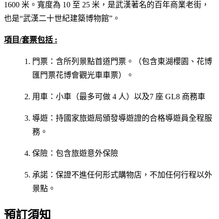
1600 米。寬度為 10 至 25 米，是武漢著名的百年商業老街，
也是“武漢二十世紀建築博物館”。
項目/套票包括 :
門票：含所列景點首道門票。（包含東湖櫻園、花博
匯門票花博會觀光車車票）。
用車：小車（最多可做 4 人）以及7 座 GL8 商務車
導遊：持國家旅遊局頒發導遊證的合格導遊員全程服
務。
保險：包含旅遊意外保險
承諾：保證不進任何形式購物店，不加任何行程以外
景點。
預訂須知