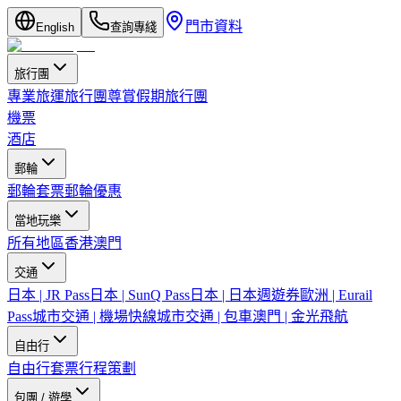
門市資料
English
查詢專綫
旅行團
專業旅運旅行團
尊賞假期旅行團
機票
酒店
郵輪
郵輪套票
郵輪優惠
當地玩樂
所有地區
香港
澳門
交通
日本 | JR Pass
日本 | SunQ Pass
日本 | 日本週遊券
歐洲 | Eurail
Pass
城市交通 | 機場快線
城市交通 | 包車
澳門 | 金光飛航
自由行
自由行套票
行程策劃
包團 / 遊學