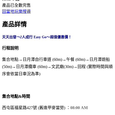
產品已全數完售
回當地玩樂搜尋
產品詳情
天天出發
～
2
人成行 Easy Go～超值優惠價！
行程說明
集合地點→日月潭自行車道 (60m)→午餐 (60m)→日月潭遊船
(50m)→日月潭纜車 (60m)→文武廟(30m)→回程 (實際時間與順
序會依當日車況為準)
集合地點&時間
西屯區福星路427號 (舊逢甲麥當勞) ：
08:00 AM