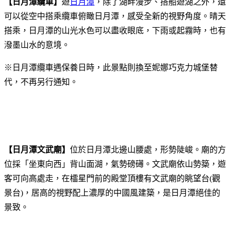
【
日月潭纜車
】
遊
日月潭
，除了湖畔漫步、搭船遊湖之外，還
可以從空中搭乘纜車俯瞰日月潭，感受全新的視野角度。晴天
搭乘，日月潭的山光水色可以盡收眼底，下雨或起霧時，也有
潑墨山水的意境。
※日月潭纜車遇保養日時，此景點則換至妮娜巧克力城堡替
代，不再另行通知。
【日月潭
文武廟
】
位於日月潭北邊山腰處，形勢陡峻。廟的方
位採「坐東向西」背山面湖，氣勢磅礡。文武廟依山勢築，遊
客可向高處走，在櫺星門前的殿堂頂樓有文武廟的眺望台(觀
景台)，居高的視野配上濃厚的中國風建築，是日月潭絕佳的
景致。