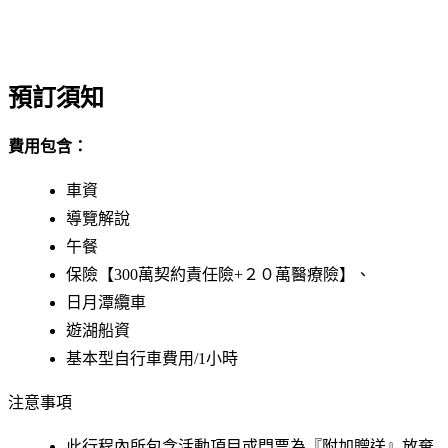
預訂須知
費用包含：
車資
導覽解說
午餐
保險【300萬契約責任險+２０萬醫療險】、
日月潭纜車
遊湖船資
基本型自行車費用/1小時
注意事項
此行程內所包含活動項目或門票為『附加贈送』放棄