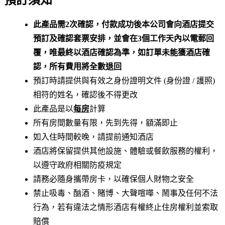
此產品需2次確認，付款成功後本公司會向酒店提交
預訂及確認套票安排，並會在3個工作天內以電郵回
覆，唯最終以酒店確認為準，如訂單未能獲酒店確
認，所有費用將全數退回
預訂時請提供與有效之身份證明文件 (身份證 / 護照)
相符的姓名，確認後不得更改
此產品是以
每房
計算
所有房間數量有限，先到先得，額滿即止
如入住時間較晚，請提前通知酒店
酒店將保留提供其他設施、體驗或餐飲服務的權利，
以遵守政府相關防疫規定
請務必隨身攜帶房卡，以確保個人財物之安全
禁止吸毒、酗酒、賭博、大聲喧嘩、鬧事及任何不法
行為，若有違法之情形酒店有權終止住房權利並索取
賠償