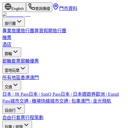
門市資料
English
查詢專綫
旅行團
專業旅運旅行團
尊賞假期旅行團
機票
酒店
郵輪
郵輪套票
郵輪優惠
當地玩樂
所有地區
香港
澳門
交通
日本 | JR Pass
日本 | SunQ Pass
日本 | 日本週遊券
歐洲 | Eurail
Pass
城市交通 | 機場快線
城市交通 | 包車
澳門 | 金光飛航
自由行
自由行套票
行程策劃
包團 / 遊學