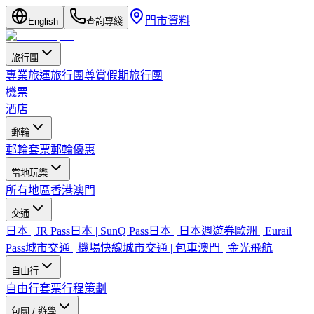
門市資料
English
查詢專綫
旅行團
專業旅運旅行團
尊賞假期旅行團
機票
酒店
郵輪
郵輪套票
郵輪優惠
當地玩樂
所有地區
香港
澳門
交通
日本 | JR Pass
日本 | SunQ Pass
日本 | 日本週遊券
歐洲 | Eurail
Pass
城市交通 | 機場快線
城市交通 | 包車
澳門 | 金光飛航
自由行
自由行套票
行程策劃
包團 / 遊學