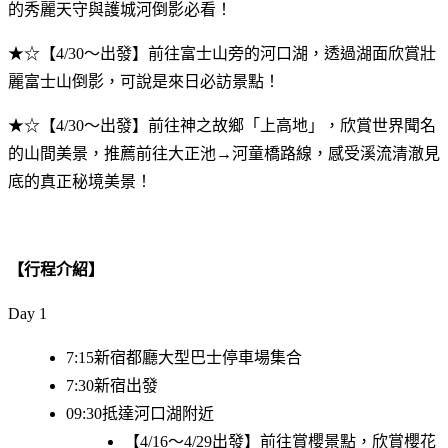
的秀麗天守與護城河倒影必看！
★☆【4/30～出發】前往富士山旁的河口湖，透過湖面欣賞壯
麗富士山倒影，可說是來日必訪景點！
★☆【4/30～出發】前往神之故鄉「上高地」，欣賞世界聞名
的山間美景，推薦前往大正池→河童橋路線，感受溪流清澈見
底的真正秘境美景！
【行程介紹】
Day 1
7:15新宿都廳大型巴士停車場集合
7:30新宿出發
09:30抵達河口湖附近
【4/16～4/29出發】前往賞櫻景點，欣賞櫻花