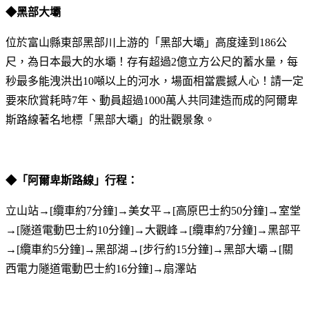
◆黑部大壩
位於富山縣東部黑部川上游的「黑部大壩」高度達到186公
尺，為日本最大的水壩！存有超過2億立方公尺的蓄水量，每
秒最多能洩洪出10噸以上的河水，場面相當震撼人心！請一定
要來欣賞耗時7年、動員超過1000萬人共同建造而成的阿爾卑
斯路線著名地標「黑部大壩」的壯觀景象。
◆「阿爾卑斯路線」行程：
立山站→[纜車約7分鐘]→美女平→[高原巴士約50分鐘]→室堂
→[隧道電動巴士約10分鐘]→大觀峰→[纜車約7分鐘]→黑部平
→[纜車約5分鐘]→黑部湖→[步行約15分鐘]→黑部大壩→[關
西電力隧道電動巴士約16分鐘]→扇澤站