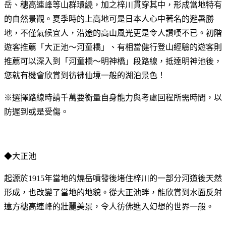
岳、穗高連峰等山群環繞，加之梓川貫穿其中，形成當地特有
的自然景觀。夏季時的上高地可是日本人心中著名的避暑勝
地，不僅氣候宜人，沿途的高山風光更是令人讚嘆不已。初階
遊客推薦「大正池～河童橋」、有相當健行登山經驗的遊客則
推薦可以深入到「河童橋～明神橋」段路線，抵達明神池後，
您就有機會欣賞到彷彿仙境一般的湖泊景色！
※選擇路線時請千萬要衡量自身能力與考慮回程所需時間，以
防遲到或是受傷。
◆大正池
起源於1915年當地的燒岳噴發後堵住梓川的一部分河道後天然
形成，也改變了當地的地貌。從大正池畔，能欣賞到水面反射
遠方穗高連峰的壯麗美景，令人彷佛進入幻想的世界一般。