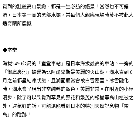
賞到的壯麗高山景緻，都是一生必訪的絕景！當然也不可錯
過，日本第一高的黑部水壩，當每個人親臨現場時莫不被此人
造奇蹟所震撼！
◆室堂
海拔2450公尺的「室堂車站」是日本海拔最高的車站。一旁的
「御庫裏池」被譽為北阿爾卑斯最美麗的火山湖，湖水直到 6
月之前都呈結凍狀態，且湖面通常會被白雪覆蓋。冰雪融化
時，湖水會呈現出非常純粹的藍色，美麗非常。在附近的小徑
漫步，除了可以欣賞到罕見的野花和繁茂的松樹等高山植被之
外，運氣好的話，可能還能看到日本的特別天然記念物「雷
鳥」的蹤跡！