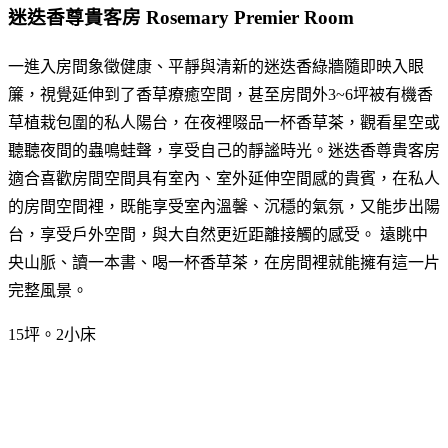
迷迭香尊貴客房 Rosemary Premier Room
一進入房間象徵健康、平靜與清新的迷迭香綠牆隨即映入眼
簾，視覺延伸到了香草療癒空間，甚至房間外3~6坪被有機香
草植栽包圍的私人陽台，在夜裡啜品一杯香草茶，觀看星空或
聽聽夜間的蟲鳴蛙聲，享受自己的靜謐時光。迷迭香尊貴客房
適合喜歡房間空間具有室內、室外延伸空間感的貴賓，在私人
的房間空間裡，既能享受室內溫馨、沉穩的氣氛，又能步出陽
台，享受戶外空間，與大自然更近距離接觸的感受。 遠眺中
央山脈、讀一本書、喝一杯香草茶，在房間裡就能擁有這一片
完整風景。
15坪。2小床