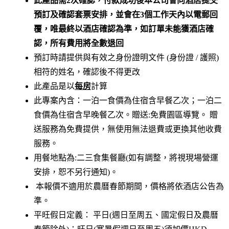
此產品需2次確認，付款成功後本公司會向酒店提交
預訂及確認套票安排，並會在3個工作天內以電郵回
覆，唯最終以酒店確認為準，如訂單未能獲酒店確
認，所有費用將全數退回
預訂時請提供與有效之身份證明文件 (身份證 / 護照)
相符的姓名，確認後不得更改
此產品是以
每房
計算
此專案內含：一泊一食價為住宿含早餐乙次；一泊二
食價為住宿含早晚餐乙次。贈送:免費園區導覽。 贈
送服務為免費提供，無使用無法退費或更換其他收費
服務。
用餐地點為:二三食集餐廳(如有調整，將視現場營運
安排，恕不另行通知)。
本報價不適用於農曆春節期間，價格將依酒店公告為
準。
平旺假日定義： 平日(週日至周五、國定假日及農曆