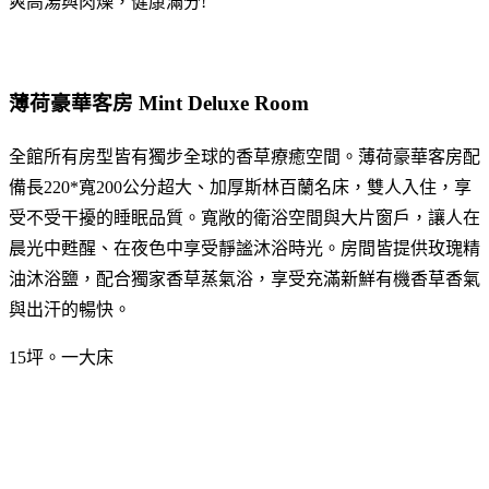
爽高湯與肉燥，健康滿分!
薄荷豪華客房 Mint Deluxe Room
全館所有房型皆有獨步全球的香草療癒空間。薄荷豪華客房配
備長220*寬200公分超大、加厚斯林百蘭名床，雙人入住，享
受不受干擾的睡眠品質。寬敞的衛浴空間與大片窗戶，讓人在
晨光中甦醒、在夜色中享受靜謐沐浴時光。房間皆提供玫瑰精
油沐浴鹽，配合獨家香草蒸氣浴，享受充滿新鮮有機香草香氣
與出汗的暢快。
15坪。一大床