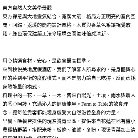
東方自然人文美學景觀
東方禪意與大地靈氣結合，寬廣大氣，格局方正明亮的室內空
間，回歸、返璞的簡約設計風格，木質與香草色系讓視覺放
鬆，綠色環保建築工法令環境空間氣味倍感清新。
用心精選食材。安心，是飲食最高標準。
來到秧悦美地度假酒店，我們了解客人所尋求的，是身體與心
理的達到平衡的度假模式。而不是努力讓自己吃撐、反而虛耗
身體能量的模式。
料理中的一花、一草、一木，皆來自陽光、土壤、雨水與農人
的悉心呵護，充滿沁人的健康能量。Farm to Table的飲食理
念，讓每位貴客都能親身感受大自然滋養全身的力量。
早餐、晚餐皆提供的現煮燙青菜區，提供來自花蓮在地有機小
農種植野菜，搭配米粉、板條、油麵、冬粉，現燙青菜加上清