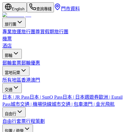
門市資料
English
查詢專綫
旅行團
專業旅運旅行團
尊賞假期旅行團
機票
酒店
郵輪
郵輪套票
郵輪優惠
當地玩樂
所有地區
香港
澳門
交通
日本 | JR Pass
日本 | SunQ Pass
日本 | 日本週遊券
歐洲 | Eurail
Pass
城市交通 | 機場快線
城市交通 | 包車
澳門 | 金光飛航
自由行
自由行套票
行程策劃
包團 / 遊學