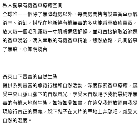
私人獨享有機香草療癒空間
全球唯一一個除了無障礙房以外，每間房間皆有設置香草蒸氣
浴室、浴缸，搭配在地新鮮有機無毒的多功能香草療癒薰蒸，
放大每一個毛孔讓每一寸肌膚通透舒暢，並可直接摘取浴池邊
的香草浸浴，滴入萃取的有機香草精油，悠然放鬆，凡間俗事
了無痕，心如明鏡台
奇萊山下豐富的自然生態
提供系列豐富的導覽行程和自然活動，深度探索香草療癒，感
受中央山脈山腳下的自然風光，享受大自然賜予我們最純淨無
毒的有機大地與生態，如詩如夢如畫，在這兒我們放逐自我發
現旅行真正的意義，脫下鞋子在大片的草地上奔馳吧，感受大
自然的溫度。