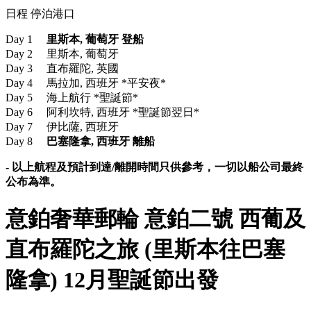
日程 停泊港口
Day 1
里斯本
,
葡萄牙
登船
Day 2 里斯本, 葡萄牙
Day 3 直布羅陀, 英國
Day 4 馬拉加, 西班牙 *平安夜*
Day 5 海上航行 *聖誕節*
Day 6 阿利坎特, 西班牙 *聖誕節翌日*
Day 7 伊比薩, 西班牙
Day 8
巴塞隆拿
,
西班牙
離
船
- 以上航程及預計到達/離開時間只供參考，一切以船公司最終
公布為準。
意鉑奢華郵輪 意鉑二號 西葡及
直布羅陀之旅 (里斯本往巴塞
隆拿) 12月聖誕節出發