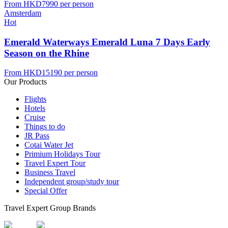
From
HKD7990
per person
Amsterdam
Hot
Emerald Waterways Emerald Luna 7 Days Early
Season on the Rhine
From
HKD15190
per person
Our Products
Flights
Hotels
Cruise
Things to do
JR Pass
Cotai Water Jet
Primium Holidays Tour
Travel Expert Tour
Business Travel
Independent group/study tour
Special Offer
Travel Expert Group Brands