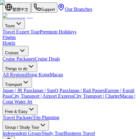
Our Branches
繁體中文
Support
Tours
Travel Expert Tour
Premium Holidays
Flights
Hotels
Cruises
Cruise Packages
Cruise Deals
Things to do
All Regions
Hong Kong
Macau
Transport
Japan | JR Pass
Japan | SunQ Pass
Japan | Rail Passes
Europe | Eurail
Pass
City Transport | Airport Express
City Transport | Charter
Macau |
Cotai Water Jet
Free & Easy
Travel Package
Trip Planning
Group / Study Tour
Independent Group/Study Tour
Business Travel