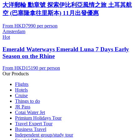
大洋郵輪 勳章號 探索伊比利亞風情之旅 土耳其航
空 (巴塞隆拿往里斯本) 11月出發優惠
From
HKD7990
per person
Amsterdam
Hot
Emerald Waterways Emerald Luna 7 Days Early
Season on the Rhine
From
HKD15190
per person
Our Products
Flights
Hotels
Cruise
Things to do
JR Pass
Cotai Water Jet
Primium Holidays Tour
Travel Expert Tour
Business Travel
Independent group/study tour