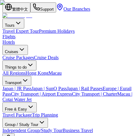
Our Branches
繁體中文
Support
Tours
Travel Expert Tour
Premium Holidays
Flights
Hotels
Cruises
Cruise Packages
Cruise Deals
Things to do
All Regions
Hong Kong
Macau
Transport
Japan | JR Pass
Japan | SunQ Pass
Japan | Rail Passes
Europe | Eurail
Pass
City Transport | Airport Express
City Transport | Charter
Macau |
Cotai Water Jet
Free & Easy
Travel Package
Trip Planning
Group / Study Tour
Independent Group/Study Tour
Business Travel