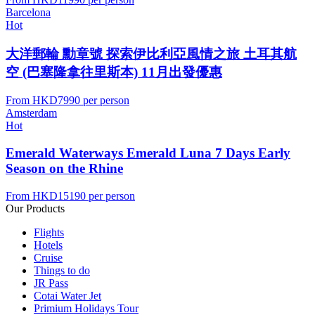
Barcelona
Hot
大洋郵輪 勳章號 探索伊比利亞風情之旅 土耳其航
空 (巴塞隆拿往里斯本) 11月出發優惠
From
HKD7990
per person
Amsterdam
Hot
Emerald Waterways Emerald Luna 7 Days Early
Season on the Rhine
From
HKD15190
per person
Our Products
Flights
Hotels
Cruise
Things to do
JR Pass
Cotai Water Jet
Primium Holidays Tour