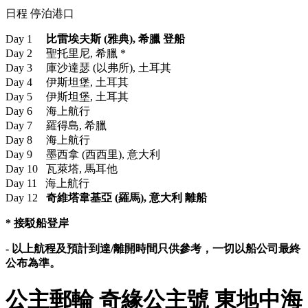
日程 停泊港口
Day 1
比雷埃夫斯 (雅典), 希臘 登船
Day 2 聖托里尼, 希臘 *
Day 3 庫沙達瑟 (以弗所), 土耳其
Day 4 伊斯坦堡, 土耳其
Day 5 伊斯坦堡, 土耳其
Day 6 海上航行
Day 7 羅得島, 希臘
Day 8 海上航行
Day 9 墨西拿 (西西里), 意大利
Day 10 瓦萊塔, 馬耳他
Day 11 海上航行
Day 12
奇維塔韋基亞 (羅馬), 意大利 離船
* 接駁船登岸
- 以上航程及預計到達/離開時間只供參考，一切以船公司最終
公布為準。
公主郵輪 奇緣公主號 東地中海