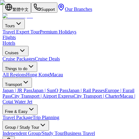
Our Branches
繁體中文
Support
Tours
Travel Expert Tour
Premium Holidays
Flights
Hotels
Cruises
Cruise Packages
Cruise Deals
Things to do
All Regions
Hong Kong
Macau
Transport
Japan | JR Pass
Japan | SunQ Pass
Japan | Rail Passes
Europe | Eurail
Pass
City Transport | Airport Express
City Transport | Charter
Macau |
Cotai Water Jet
Free & Easy
Travel Package
Trip Planning
Group / Study Tour
Independent Group/Study Tour
Business Travel