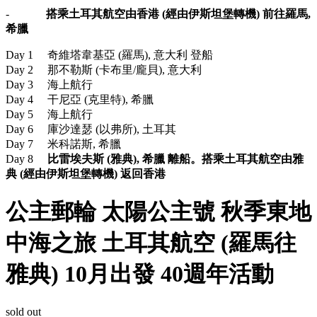
-
搭乘土耳其航空由香港 (經由伊斯坦堡轉機) 前往羅馬,
希臘
Day 1 奇維塔韋基亞 (羅馬), 意大利 登船
Day 2 那不勒斯 (卡布里/龐貝), 意大利
Day 3 海上航行
Day 4 干尼亞 (克里特), 希臘
Day 5 海上航行
Day 6 庫沙達瑟 (以弗所), 土耳其
Day 7 米科諾斯, 希臘
Day 8
比雷埃夫斯 (雅典), 希臘 離船。搭乘土耳其航空由雅
典 (經由伊斯坦堡轉機) 返回香港
公主郵輪 太陽公主號 秋季東地
中海之旅 土耳其航空 (羅馬往
雅典) 10月出發 40週年活動
sold out