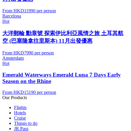
From
HKD11990
per person
Barcelona
Hot
大洋郵輪 勳章號 探索伊比利亞風情之旅 土耳其航
空 (巴塞隆拿往里斯本) 11月出發優惠
From
HKD7990
per person
Amsterdam
Hot
Emerald Waterways Emerald Luna 7 Days Early
Season on the Rhine
From
HKD15190
per person
Our Products
Flights
Hotels
Cruise
Things to do
JR Pass