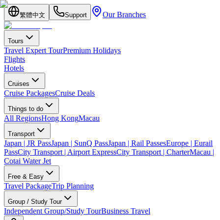
Our Branches
繁體中文
Support
Tours
Travel Expert Tour
Premium Holidays
Flights
Hotels
Cruises
Cruise Packages
Cruise Deals
Things to do
All Regions
Hong Kong
Macau
Transport
Japan | JR Pass
Japan | SunQ Pass
Japan | Rail Passes
Europe | Eurail
Pass
City Transport | Airport Express
City Transport | Charter
Macau |
Cotai Water Jet
Free & Easy
Travel Package
Trip Planning
Group / Study Tour
Independent Group/Study Tour
Business Travel