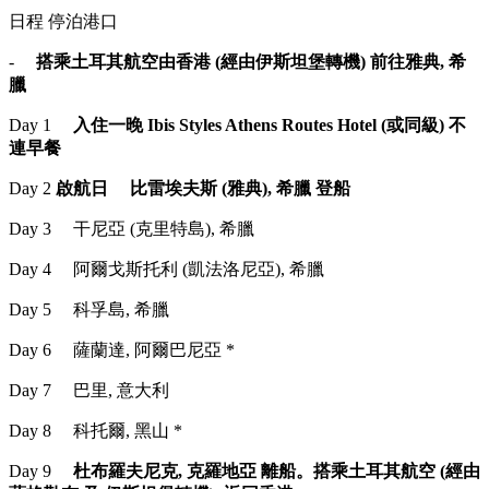
日程 停泊港口
-
搭乘土耳其航空由香港 (經由伊斯坦堡轉機) 前往雅典, 希
臘
Day 1
入住一晚 Ibis Styles Athens Routes Hotel (或同級) 不
連早餐
Day 2
啟航日
比雷埃夫斯 (雅典), 希臘 登船
Day 3 干尼亞 (克里特島), 希臘
Day 4 阿爾戈斯托利 (凱法洛尼亞), 希臘
Day 5 科孚島, 希臘
Day 6 薩蘭達, 阿爾巴尼亞 *
Day 7 巴里, 意大利
Day 8 科托爾, 黑山 *
Day 9
杜布羅夫尼克, 克羅地亞 離船。搭乘土耳其航空 (經由