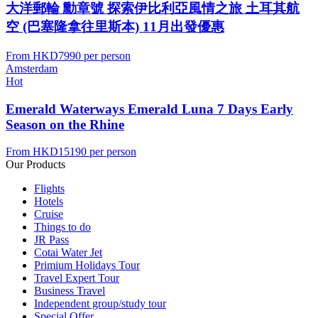
大洋郵輪 勳章號 探索伊比利亞風情之旅 土耳其航
空 (巴塞隆拿往里斯本) 11月出發優惠
From
HKD7990
per person
Amsterdam
Hot
Emerald Waterways Emerald Luna 7 Days Early
Season on the Rhine
From
HKD15190
per person
Our Products
Flights
Hotels
Cruise
Things to do
JR Pass
Cotai Water Jet
Primium Holidays Tour
Travel Expert Tour
Business Travel
Independent group/study tour
Special Offer