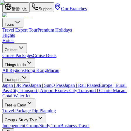
Our Branches
繁體中文
Support
Tours
Travel Expert Tour
Premium Holidays
Flights
Hotels
Cruises
Cruise Packages
Cruise Deals
Things to do
All Regions
Hong Kong
Macau
Transport
Japan | JR Pass
Japan | SunQ Pass
Japan | Rail Passes
Europe | Eurail
Pass
City Transport | Airport Express
City Transport | Charter
Macau |
Cotai Water Jet
Free & Easy
Travel Package
Trip Planning
Group / Study Tour
Independent Group/Study Tour
Business Travel